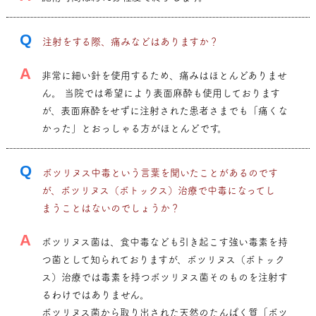
Q
注射をする際、痛みなどはありますか？
A
非常に細い針を使用するため、痛みはほとんどありませ
ん。 当院では希望により表面麻酔も使用しております
が、表面麻酔をせずに注射された患者さまでも「痛くな
かった」とおっしゃる方がほとんどです。
Q
ボツリヌス中毒という言葉を聞いたことがあるのです
が、ボツリヌス（ボトックス）治療で中毒になってし
まうことはないのでしょうか？
A
ボツリヌス菌は、食中毒なども引き起こす強い毒素を持
つ菌として知られておりますが、ボツリヌス（ボトック
ス）治療では毒素を持つボツリヌス菌そのものを注射す
るわけではありません。
ボツリヌス菌から取り出された天然のたんぱく質「ボツ